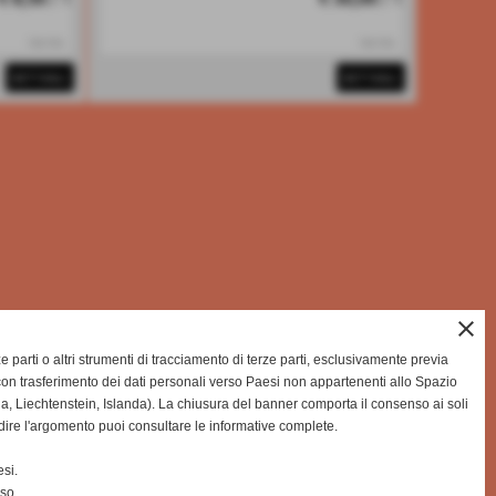
iva inc.
iva inc.
DETTAGLI
DETTAGLI
close
rze parti o altri strumenti di tracciamento di terze parti, esclusivamente previa
on trasferimento dei dati personali verso Paesi non appartenenti allo Spazio
Liechtenstein, Islanda). La chiusura del banner comporta il consenso ai soli
dire l'argomento puoi consultare le informative complete.
si.
nso