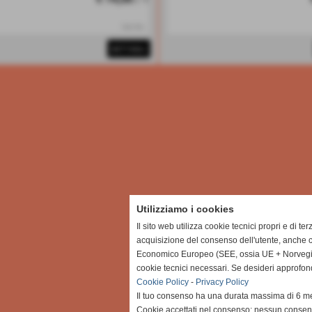
iva inc.
DETTAGLI
Utilizziamo i cookies
Il sito web utilizza cookie tecnici propri e di te
acquisizione del consenso dell'utente, anche c
Economico Europeo (SEE, ossia UE + Norvegia, 
cookie tecnici necessari. Se desideri approfon
Cookie Policy
-
Privacy Policy
Il tuo consenso ha una durata massima di 6 me
Cookie accettati nel consenso: nessun conse