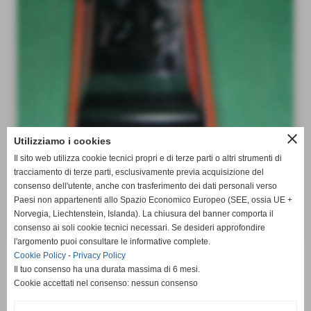
close
Utilizziamo i cookies
Il sito web utilizza cookie tecnici propri e di terze parti o altri strumenti di
Kit 3 spazzolini nylon vaporetto Made in Italy
tracciamento di terze parti, esclusivamente previa acquisizione del
€ 12,90
/ 1
consenso dell'utente, anche con trasferimento dei dati personali verso
Paesi non appartenenti allo Spazio Economico Europeo (SEE, ossia UE +
iva inc.
Norvegia, Liechtenstein, Islanda). La chiusura del banner comporta il
consenso ai soli cookie tecnici necessari. Se desideri approfondire
DETTAGLI
l'argomento puoi consultare le informative complete.
Cookie Policy
-
Privacy Policy
Il tuo consenso ha una durata massima di 6 mesi.
Cookie accettati nel consenso: nessun consenso
ALTRI RISULTATI