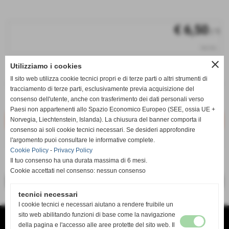
€ 6,50
/ 1
iva inc.
close
Utilizziamo i cookies
q.tà
Il sito web utilizza cookie tecnici propri e di terze parti o altri strumenti di
remove_circle
add_circle
tracciamento di terze parti, esclusivamente previa acquisizione del
qt. non disponibile
CAC5
consenso dell'utente, anche con trasferimento dei dati personali verso
Non disponibile
Paesi non appartenenti allo Spazio Economico Europeo (SEE, ossia UE +
Norvegia, Liechtenstein, Islanda). La chiusura del banner comporta il
consenso ai soli cookie tecnici necessari. Se desideri approfondire
AVVISA QUANDO DISPONIBILE
l'argomento puoi consultare le informative complete.
Cookie Policy
-
Privacy Policy
Il tuo consenso ha una durata massima di 6 mesi.
Cookie accettati nel consenso: nessun consenso
<< precedente
successivo >>
tecnici necessari
I cookie tecnici e necessari aiutano a rendere fruibile un
sito web abilitando funzioni di base come la navigazione
TANDA SERVICE di TANDA MAURO
VIA DEL RISORGIMENTO 138 B
della pagina e l'accesso alle aree protette del sito web. Il