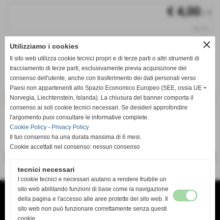
€ 4,00
/ 1
iva inc.
close
Utilizziamo i cookies
q.tà
Il sito web utilizza cookie tecnici propri e di terze parti o altri strumenti di
remove_circle
add_circle
tracciamento di terze parti, esclusivamente previa acquisizione del
qt. non disponibile
CAC4
consenso dell'utente, anche con trasferimento dei dati personali verso
Non disponibile
Paesi non appartenenti allo Spazio Economico Europeo (SEE, ossia UE +
Norvegia, Liechtenstein, Islanda). La chiusura del banner comporta il
consenso ai soli cookie tecnici necessari. Se desideri approfondire
AVVISA QUANDO DISPONIBILE
l'argomento puoi consultare le informative complete.
Cookie Policy
-
Privacy Policy
Il tuo consenso ha una durata massima di 6 mesi.
Cookie accettati nel consenso: nessun consenso
<< precedente
successivo >>
tecnici necessari
I cookie tecnici e necessari aiutano a rendere fruibile un
sito web abilitando funzioni di base come la navigazione
TANDA SERVICE di TANDA MAURO
VIA DEL RISORGIMENTO 138 B
della pagina e l'accesso alle aree protette del sito web. Il
O9134 CAGLIARI CA
sito web non può funzionare correttamente senza questi
TEL. 070 4618636
mail tandaservice@tiscali.it www.Tandaservice.it
cookie.