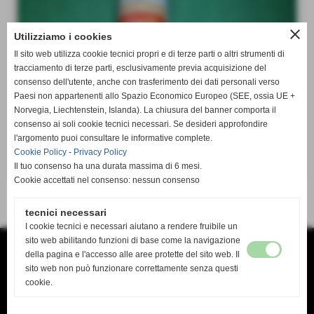
close
Utilizziamo i cookies
Il sito web utilizza cookie tecnici propri e di terze parti o altri strumenti di
tracciamento di terze parti, esclusivamente previa acquisizione del
consenso dell'utente, anche con trasferimento dei dati personali verso
Paesi non appartenenti allo Spazio Economico Europeo (SEE, ossia UE +
Spray disinfettante per aspirapolvere co e senza sacco
Norvegia, Liechtenstein, Islanda). La chiusura del banner comporta il
€ 19,90
/ 1
consenso ai soli cookie tecnici necessari. Se desideri approfondire
l'argomento puoi consultare le informative complete.
iva inc.
Cookie Policy
-
Privacy Policy
Il tuo consenso ha una durata massima di 6 mesi.
DETTAGLI
Cookie accettati nel consenso: nessun consenso
tecnici necessari
I cookie tecnici e necessari aiutano a rendere fruibile un
sito web abilitando funzioni di base come la navigazione
TANDA SERVICE di TANDA MAURO
VIA DEL RISORGIMENTO 138 B
della pagina e l'accesso alle aree protette del sito web. Il
O9134 CAGLIARI CA
sito web non può funzionare correttamente senza questi
TEL. 070 4618636
mail tandaservice@tiscali.it www.Tandaservice.it
cookie.
P.I. 03478930922
Privacy Policy
-
Cookie Policy