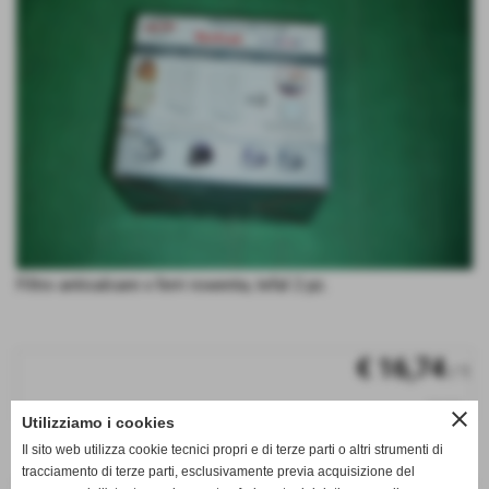
Filtro anticalcare x ferri rowenta, tefal 2 pz.
€ 16,74
/ 1
iva inc.
close
Utilizziamo i cookies
q.tà
Il sito web utilizza cookie tecnici propri e di terze parti o altri strumenti di
tracciamento di terze parti, esclusivamente previa acquisizione del
remove_circle
add_circle