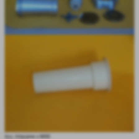
Acc: tritacarne x IM30