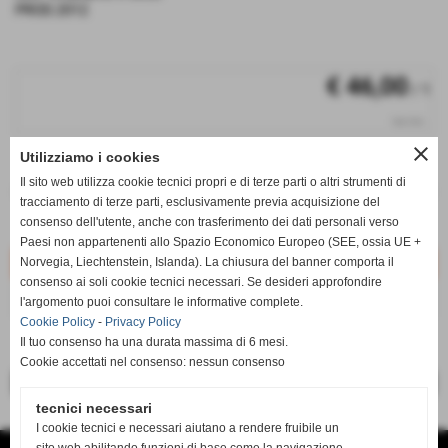
PROD.2012
€ 46,00
/ 1
iva inc.
close
Utilizziamo i cookies
q.tà
Il sito web utilizza cookie tecnici propri e di terze parti o altri strumenti di
remove_circle
add_circle
tracciamento di terze parti, esclusivamente previa acquisizione del
qt. non disponibile
TRIM30
consenso dell'utente, anche con trasferimento dei dati personali verso
Non disponibile
Paesi non appartenenti allo Spazio Economico Europeo (SEE, ossia UE +
Norvegia, Liechtenstein, Islanda). La chiusura del banner comporta il
consenso ai soli cookie tecnici necessari. Se desideri approfondire
AVVISA QUANDO DISPONIBILE
l'argomento puoi consultare le informative complete.
Cookie Policy
-
Privacy Policy
Il tuo consenso ha una durata massima di 6 mesi.
Cookie accettati nel consenso: nessun consenso
<< precedente
successivo >>
tecnici necessari
I cookie tecnici e necessari aiutano a rendere fruibile un