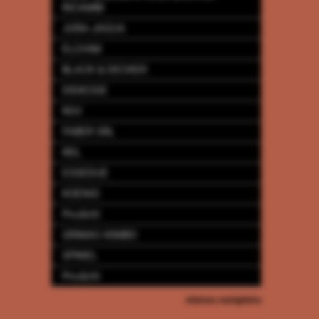
RICAMBI
JURA-JAGUA
ELCHIM
BLACK & DECKER
DIDIESSE
RGV
FABER SRL
RDL
ESSEDUE
KOENIG
Prodotti
GRIMAC-KIMBO
SPINEL
Prodotti
elenco completo