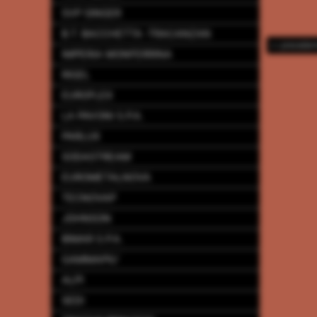
SVP SINGER
B.T. BACCHETTA -TRACANZAN
<< preceden
IMPERIA MONFERRINA
RIGEL
EUROFLEX
LA PAVONI S.P.A.
PARLUX
SODASTREAM
EUROMETALNOVA
TECNOVAP
JOHNSON
BIMAR S.P.A.
GAMMAPIU´
ALPI
SEDI