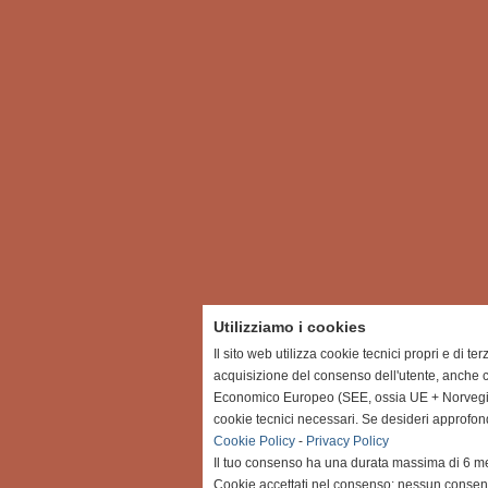
Utilizziamo i cookies
Il sito web utilizza cookie tecnici propri e di te
acquisizione del consenso dell'utente, anche c
Economico Europeo (SEE, ossia UE + Norvegia, 
cookie tecnici necessari. Se desideri approfon
Cookie Policy
-
Privacy Policy
Il tuo consenso ha una durata massima di 6 me
Cookie accettati nel consenso: nessun conse