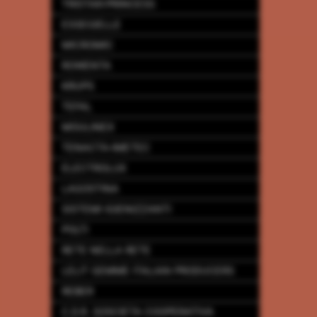
TRISTAR-PRINCESS
ESSEGIELLE
MICROMIC
ROWENTA
KRUPS
TEFAL
MOULINEX
TENACTA-IMETEC
ELECTROLUX
LAGOSTINA
SISTEMI IGIENIZZANTI
POLTI
RETE NELLA RETE
LELIT GEMME ITALIAN PRODUCERS
REBER
C.D.R. SOSCIETA COOPERATIVA