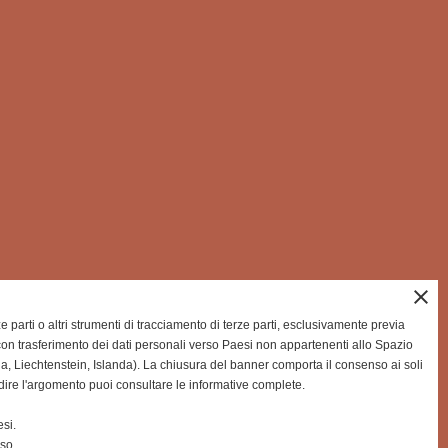
close
rze parti o altri strumenti di tracciamento di terze parti, esclusivamente previa
on trasferimento dei dati personali verso Paesi non appartenenti allo Spazio
Liechtenstein, Islanda). La chiusura del banner comporta il consenso ai soli
dire l'argomento puoi consultare le informative complete.
si.
nso