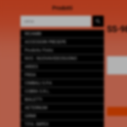
Prodotti
SS-9
RICAMBI
ACCESSORI PRESEPE
Prodotto Finito
NVS - NUOVAVIDEOSUONO
ARDES
FRISA
CIMBALI S.P.A
COBRA S.R.L.
BIALETTI
AETERNUM
GIRMI
T.P.A. IMPEX