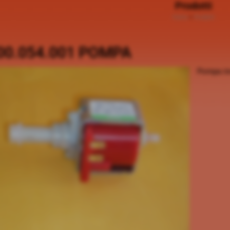
Prodotti
Home
>
Prodotti
00.054.001 POMPA
Pompa in