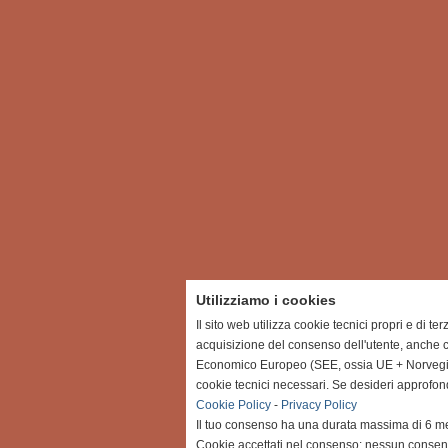
Utilizziamo i cookies
Il sito web utilizza cookie tecnici propri e di te
acquisizione del consenso dell'utente, anche c
Economico Europeo (SEE, ossia UE + Norvegia, 
cookie tecnici necessari. Se desideri approfon
Cookie Policy
-
Privacy Policy
Il tuo consenso ha una durata massima di 6 me
Cookie accettati nel consenso: nessun conse