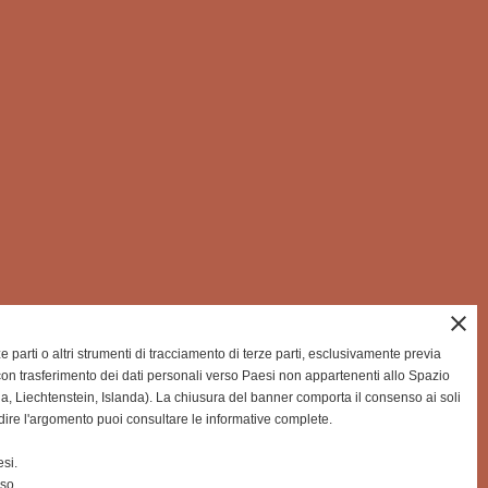
close
rze parti o altri strumenti di tracciamento di terze parti, esclusivamente previa
on trasferimento dei dati personali verso Paesi non appartenenti allo Spazio
Liechtenstein, Islanda). La chiusura del banner comporta il consenso ai soli
dire l'argomento puoi consultare le informative complete.
si.
nso