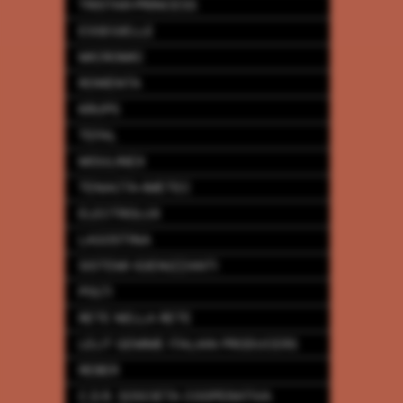
TRISTAR-PRINCESS
ESSEGIELLE
MICROMIC
ROWENTA
KRUPS
TEFAL
MOULINEX
TENACTA-IMETEC
ELECTROLUX
LAGOSTINA
SISTEMI IGIENIZZANTI
POLTI
RETE NELLA RETE
LELIT GEMME ITALIAN PRODUCERS
REBER
C.D.R. SOSCIETA COOPERATIVA