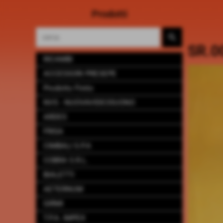
Prodotti
SR.0
RICAMBI
ACCESSORI PRESEPE
Prodotto Finito
NVS - NUOVAVIDEOSUONO
ARDES
FRISA
CIMBALI S.P.A
COBRA S.R.L.
BIALETTI
AETERNUM
GIRMI
T.P.A. IMPEX