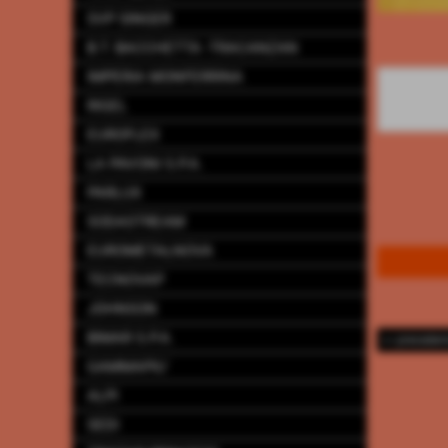
SVP SINGER
B.T. BACCHETTA -TRACANZAN
IMPERIA MONFERRINA
RIGEL
EUROFLEX
LA PAVONI S.P.A.
PARLUX
SODASTREAM
EUROMETALNOVA
TECNOVAP
JOHNSON
BIMAR S.P.A.
<< preceden
GAMMAPIU´
ALPI
SEDI