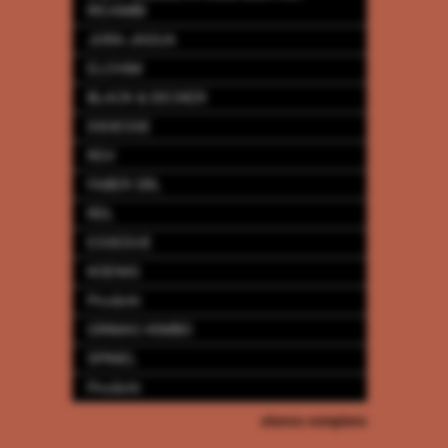
RICAMBI
JURA-JAGUA
ELCHIM
BLACK & DECKER
DIDIESSE
RGV
FABER SRL
RDL
ESSEDUE
KOENIG
Prodotti
GRIMAC-KIMBO
SPINEL
Prodotti
elenco completo