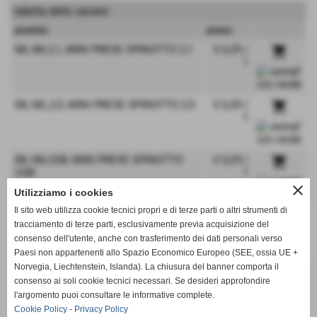
tabella delle varianti
prodotto
prezzo
ML-ML2,1, MINI PRESE SPINOTTO 2,1
€ 6,29 /
shopping_cart
1
ML-ML,2,5, MINI PRESE SPINOTTO 2,5
€ 6,29 /
shopping_cart
1
ML-MLUSB, MINI PRESE SPINOTTO
€ 6,29 /
shopping_cart
USB
1
close
Utilizziamo i cookies
Il sito web utilizza cookie tecnici propri e di terze parti o altri strumenti di
ML-MLE, MLE
€ 6,29 /
shopping_cart
tracciamento di terze parti, esclusivamente previa acquisizione del
1
consenso dell'utente, anche con trasferimento dei dati personali verso
Paesi non appartenenti allo Spazio Economico Europeo (SEE, ossia UE +
Norvegia, Liechtenstein, Islanda). La chiusura del banner comporta il
ML-ML, MLB
€ 6,29 /
shopping_cart
consenso ai soli cookie tecnici necessari. Se desideri approfondire
1
l'argomento puoi consultare le informative complete.
Cookie Policy
-
Privacy Policy