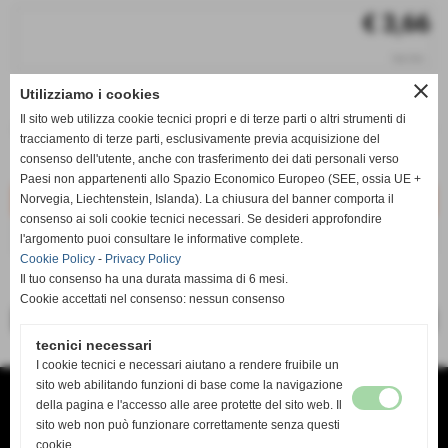
€ 3,66
iva inc.
close
Utilizziamo i cookies
q.tà
Il sito web utilizza cookie tecnici propri e di terze parti o altri strumenti di
remove_circle
add_circle
tracciamento di terze parti, esclusivamente previa acquisizione del
qt. non disponibile
k352
consenso dell'utente, anche con trasferimento dei dati personali verso
Non disponibile
Paesi non appartenenti allo Spazio Economico Europeo (SEE, ossia UE +
Norvegia, Liechtenstein, Islanda). La chiusura del banner comporta il
consenso ai soli cookie tecnici necessari. Se desideri approfondire
AVVISA QUANDO DISPONIBILE
l'argomento puoi consultare le informative complete.
Cookie Policy
-
Privacy Policy
Il tuo consenso ha una durata massima di 6 mesi.
Cookie accettati nel consenso: nessun consenso
<< precedente
successivo >>
tecnici necessari
I cookie tecnici e necessari aiutano a rendere fruibile un
sito web abilitando funzioni di base come la navigazione
TANDA SERVICE di TANDA MAURO
VIA DEL RISORGIMENTO 138 B
della pagina e l'accesso alle aree protette del sito web. Il
O9134 CAGLIARI CA
sito web non può funzionare correttamente senza questi
TEL. 070 4618636
mail tandaservice@tiscali.it www.Tandaservice.it
cookie.