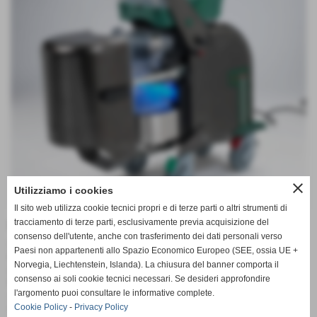
close
Utilizziamo i cookies
Il sito web utilizza cookie tecnici propri e di terze parti o altri strumenti di
peso:
35.00 kg
tracciamento di terze parti, esclusivamente previa acquisizione del
consenso dell'utente, anche con trasferimento dei dati personali verso
SISTEMA IGIENIZZANTE INDUSTRIALE
Paesi non appartenenti allo Spazio Economico Europeo (SEE, ossia UE +
Macchina idonea ad igienizzare grandi ambienti
Norvegia, Liechtenstein, Islanda). La chiusura del banner comporta il
(ospedali,alberghi,asili, comunità...ecc)
consenso ai soli cookie tecnici necessari. Se desideri approfondire
Pulizia a vapore/detergente ad estrazione, aspira liquidi e
l'argomento puoi consultare le informative complete.
solidi, ruote piroettanti con freno, pannello comandi con spie
indicatori livelli, pressione 8 bar, lampada UV Led,tanica
Cookie Policy
-
Privacy Policy