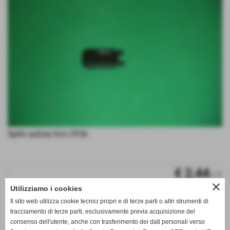
Spillo pulizia foro CF36
€ 2,44
/ 1
close
Utilizziamo i cookies
iva inc.
Il sito web utilizza cookie tecnici propri e di terze parti o altri strumenti di
q.tà
tracciamento di terze parti, esclusivamente previa acquisizione del
consenso dell'utente, anche con trasferimento dei dati personali verso
remove_circle
add_circle