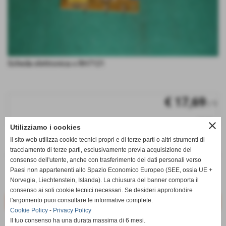
Scheda elettronica x RH7121
€ 17,69
/ 1
iva inc.
close
Utilizziamo i cookies
Il sito web utilizza cookie tecnici propri e di terze parti o altri strumenti di
q.tà
tracciamento di terze parti, esclusivamente previa acquisizione del
remove_circle
add_circle
consenso dell'utente, anche con trasferimento dei dati personali verso
Paesi non appartenenti allo Spazio Economico Europeo (SEE, ossia UE +
RS-RH4873
Disponibile
Norvegia, Liechtenstein, Islanda). La chiusura del banner comporta il
consenso ai soli cookie tecnici necessari. Se desideri approfondire
l'argomento puoi consultare le informative complete.
Cookie Policy
-
Privacy Policy
Il tuo consenso ha una durata massima di 6 mesi.