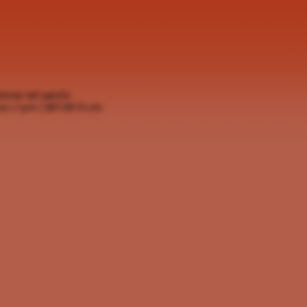
astone nel paiolo
i ( l-p-h ) 8X13X13 cm