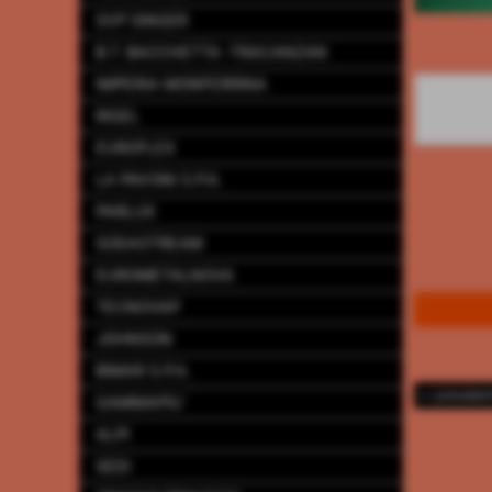
SVP SINGER
B.T. BACCHETTA -TRACANZAN
IMPERIA MONFERRINA
RIGEL
EUROFLEX
LA PAVONI S.P.A.
PARLUX
SODASTREAM
EUROMETALNOVA
TECNOVAP
JOHNSON
BIMAR S.P.A.
<< preceden
GAMMAPIU´
ALPI
SEDI