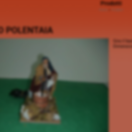
Prodotti
Home
>
Prodotti
O POLENTAIA
Gira il b
Dimension