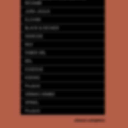
RICAMBI
JURA-JAGUA
ELCHIM
BLACK & DECKER
DIDIESSE
RGV
FABER SRL
RDL
ESSEDUE
KOENIG
Prodotti
GRIMAC-KIMBO
SPINEL
Prodotti
elenco completo