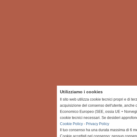
Utilizziamo i cookies
Il sito web utilizza cookie tecnici propri e di te
acquisizione del consenso dell'utente, anche c
Economico Europeo (SEE, ossia UE + Norvegia, 
cookie tecnici necessari. Se desideri approfon
Cookie Policy
-
Privacy Policy
Il tuo consenso ha una durata massima di 6 me
Cookie accettati nel consenso: nessun conse