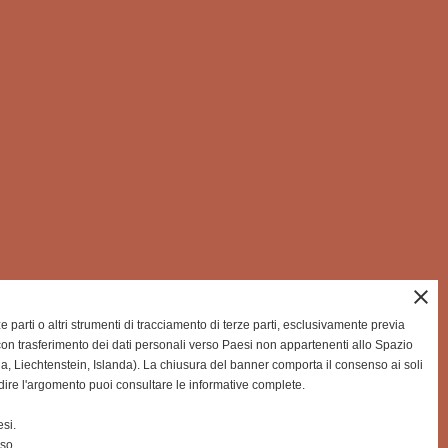
close
rze parti o altri strumenti di tracciamento di terze parti, esclusivamente previa
on trasferimento dei dati personali verso Paesi non appartenenti allo Spazio
Liechtenstein, Islanda). La chiusura del banner comporta il consenso ai soli
dire l'argomento puoi consultare le informative complete.
si.
nso