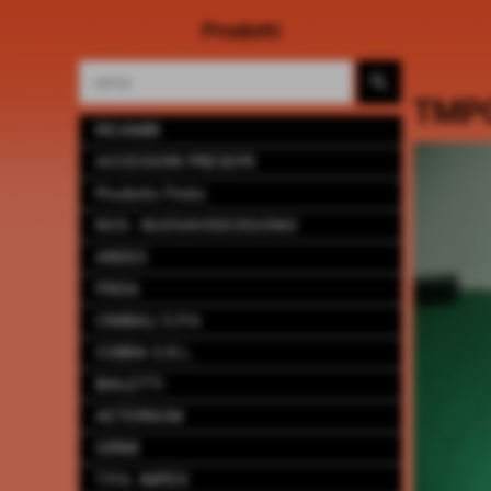
Prodotti
TMP
RICAMBI
ACCESSORI PRESEPE
Prodotto Finito
NVS - NUOVAVIDEOSUONO
ARDES
FRISA
CIMBALI S.P.A
COBRA S.R.L.
BIALETTI
AETERNUM
GIRMI
T.P.A. IMPEX