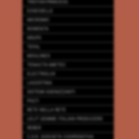
TRISTAR-PRINCESS
ESSEGIELLE
MICROMIC
ROWENTA
KRUPS
TEFAL
MOULINEX
TENACTA-IMETEC
ELECTROLUX
LAGOSTINA
SISTEMI IGIENIZZANTI
POLTI
RETE NELLA RETE
LELIT GEMME ITALIAN PRODUCERS
REBER
C.D.R. SOSCIETA COOPERATIVA