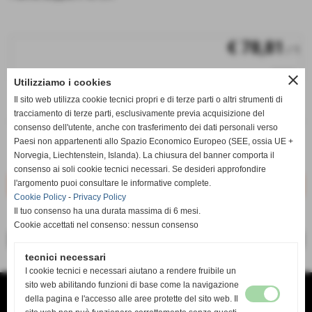
€ 78,81
/ 1
iva inc.
close
Utilizziamo i cookies
q.tà
Il sito web utilizza cookie tecnici propri e di terze parti o altri strumenti di
tracciamento di terze parti, esclusivamente previa acquisizione del
remove_circle
add_circle
consenso dell'utente, anche con trasferimento dei dati personali verso
PMD40
Paesi non appartenenti allo Spazio Economico Europeo (SEE, ossia UE +
Disponibile
Norvegia, Liechtenstein, Islanda). La chiusura del banner comporta il
consenso ai soli cookie tecnici necessari. Se desideri approfondire
l'argomento puoi consultare le informative complete.
Cookie Policy
-
Privacy Policy
Il tuo consenso ha una durata massima di 6 mesi.
Cookie accettati nel consenso: nessun consenso
<< precedente
successivo >>
tecnici necessari
I cookie tecnici e necessari aiutano a rendere fruibile un
sito web abilitando funzioni di base come la navigazione
TANDA SERVICE di TANDA MAURO
VIA DEL RISORGIMENTO 138 B
della pagina e l'accesso alle aree protette del sito web. Il
O9134 CAGLIARI CA