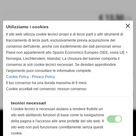
€ 13,50
/ 1
close
Utilizziamo i cookies
iva inc.
Il sito web utilizza cookie tecnici propri e di terze parti o altri strumenti di
tracciamento di terze parti, esclusivamente previa acquisizione del
q.tà
consenso dell'utente, anche con trasferimento dei dati personali verso
remove_circle
add_circle
Paesi non appartenenti allo Spazio Economico Europeo (SEE, ossia UE +
Norvegia, Liechtenstein, Islanda). La chiusura del banner comporta il
PAEU0072
Disponibile
consenso ai soli cookie tecnici necessari. Se desideri approfondire
l'argomento puoi consultare le informative complete.
Cookie Policy
-
Privacy Policy
Il tuo consenso ha una durata massima di 6 mesi.
Cookie accettati nel consenso: nessun consenso
<< precedente
successivo >>
tecnici necessari
I cookie tecnici e necessari aiutano a rendere fruibile un
sito web abilitando funzioni di base come la navigazione
TANDA SERVICE di TANDA MAURO
VIA DEL RISORGIMENTO 138 B
della pagina e l'accesso alle aree protette del sito web. Il
O9134 CAGLIARI CA
sito web non può funzionare correttamente senza questi
TEL. 070 4618636
mail tandaservice@tiscali.it www.Tandaservice.it
cookie.