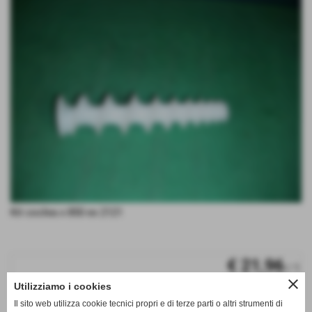
Kit coclea x 850 ex 2121
€ 21,96
/ 1
close
Utilizziamo i cookies
iva inc.
Il sito web utilizza cookie tecnici propri e di terze parti o altri strumenti di