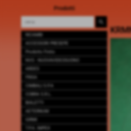
Prodotti
KRMN
RICAMBI
ACCESSORI PRESEPE
Prodotto Finito
NVS - NUOVAVIDEOSUONO
ARDES
FRISA
CIMBALI S.P.A
COBRA S.R.L.
BIALETTI
AETERNUM
GIRMI
T.P.A. IMPEX