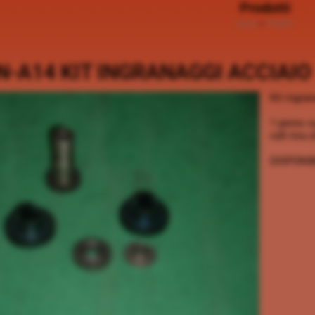
Prodotti
Home
>
Prodotti
-A14 KIT INGRANAGGI ACCIAIO
Kit ingra
1 perno s
rulli tira
DISPONIB