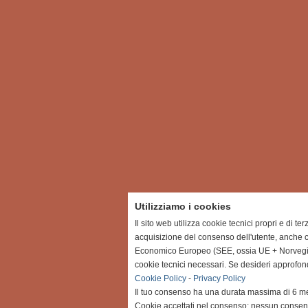
Utilizziamo i cookies
Il sito web utilizza cookie tecnici propri e di te
acquisizione del consenso dell'utente, anche c
Economico Europeo (SEE, ossia UE + Norvegia, 
cookie tecnici necessari. Se desideri approfon
Cookie Policy
-
Privacy Policy
Il tuo consenso ha una durata massima di 6 me
Cookie accettati nel consenso: nessun conse