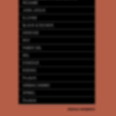
RICAMBI
JURA-JAGUA
ELCHIM
BLACK & DECKER
DIDIESSE
RGV
FABER SRL
RDL
ESSEDUE
KOENIG
Prodotti
GRIMAC-KIMBO
SPINEL
Prodotti
elenco completo