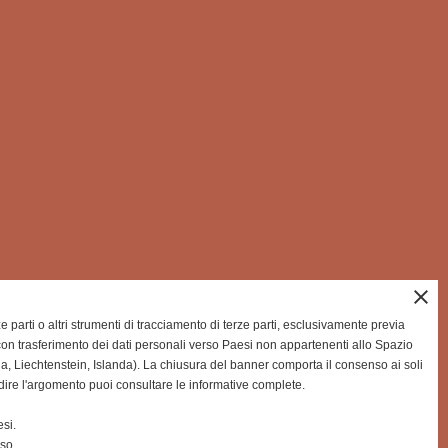
close
rze parti o altri strumenti di tracciamento di terze parti, esclusivamente previa
on trasferimento dei dati personali verso Paesi non appartenenti allo Spazio
Liechtenstein, Islanda). La chiusura del banner comporta il consenso ai soli
dire l'argomento puoi consultare le informative complete.
si.
nso