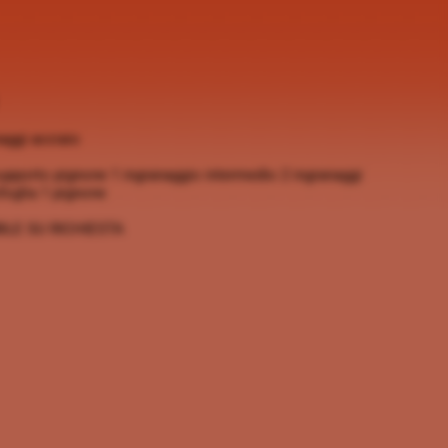
naggi acciaio
upporto pignone 1 ingranaggio intermedio 2 ingranaggi
 sfoglia 1 pignone
ILE SU RICHIESTA