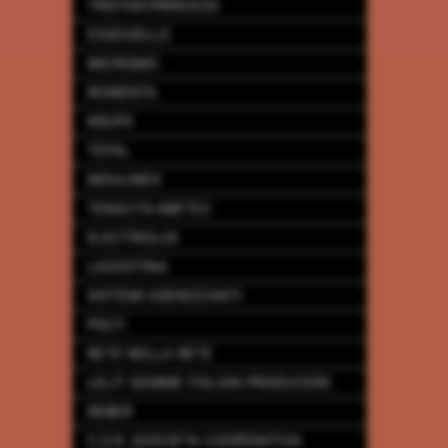
TRISTAR-PRINCESS
ESSEGIELLE
MICROMIC
ROWENTA
KRUPS
TEFAL
MOULINEX
TENACTA-IMETEC
ELECTROLUX
LAGOSTINA
SISTEMI IGIENIZZANTI
POLTI
RETE NELLA RETE
LELIT GEMME ITALIAN PRODUCERS
REBER
C.D.R. SOSCIETA COOPERATIVA