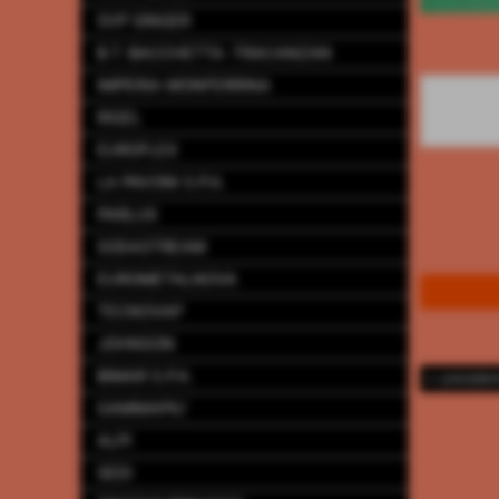
SVP SINGER
B.T. BACCHETTA -TRACANZAN
IMPERIA MONFERRINA
RIGEL
EUROFLEX
LA PAVONI S.P.A.
PARLUX
SODASTREAM
EUROMETALNOVA
TECNOVAP
JOHNSON
BIMAR S.P.A.
<< preceden
GAMMAPIU´
ALPI
SEDI