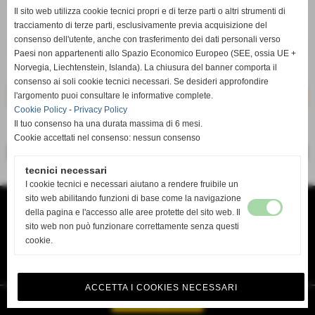
Il sito web utilizza cookie tecnici propri e di terze parti o altri strumenti di
q.tà
tracciamento di terze parti, esclusivamente previa acquisizione del
consenso dell'utente, anche con trasferimento dei dati personali verso
remove_circle
add_circle
Paesi non appartenenti allo Spazio Economico Europeo (SEE, ossia UE +
KR-A20
Norvegia, Liechtenstein, Islanda). La chiusura del banner comporta il
Disponibile
consenso ai soli cookie tecnici necessari. Se desideri approfondire
l'argomento puoi consultare le informative complete.
Cookie Policy
-
Privacy Policy
Il tuo consenso ha una durata massima di 6 mesi.
Cookie accettati nel consenso: nessun consenso
<< precedente
successivo >>
tecnici necessari
I cookie tecnici e necessari aiutano a rendere fruibile un
sito web abilitando funzioni di base come la navigazione
TANDA SERVICE di TANDA MAURO
VIA DEL RISORGIMENTO 138 B
della pagina e l'accesso alle aree protette del sito web. Il
O9134 CAGLIARI CA
sito web non può funzionare correttamente senza questi
TEL. 070 4618636
mail tandaservice@tiscali.it www.Tandaservice.it
cookie.
P.I. 03478930922
Privacy Policy
-
Cookie Policy
ACCETTA I COOKIES NECESSARI
Realizzazione siti web www.sitoper.it
GESTISCI IL TUO SITO