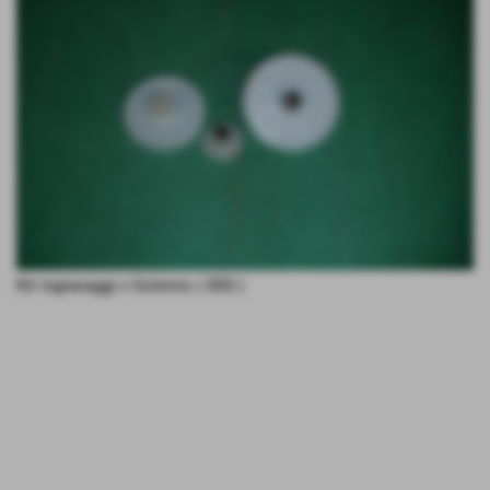
Kit ingranaggi x Solemio ( 850 )