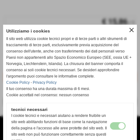
€ 15,86
/ 1
close
Utilizziamo i cookies
iva inc.
Il sito web utilizza cookie tecnici propri e di terze parti o altri strumenti di
q.tà
tracciamento di terze parti, esclusivamente previa acquisizione del
consenso dell'utente, anche con trasferimento dei dati personali verso
remove_circle
add_circle
Paesi non appartenenti allo Spazio Economico Europeo (SEE, ossia UE +
KPAS-A11
Norvegia, Liechtenstein, Islanda). La chiusura del banner comporta il
Disponibile
consenso ai soli cookie tecnici necessari. Se desideri approfondire
l'argomento puoi consultare le informative complete.
Cookie Policy
-
Privacy Policy
Il tuo consenso ha una durata massima di 6 mesi.
Cookie accettati nel consenso: nessun consenso
<< precedente
successivo >>
tecnici necessari
I cookie tecnici e necessari aiutano a rendere fruibile un
sito web abilitando funzioni di base come la navigazione
TANDA SERVICE di TANDA MAURO
VIA DEL RISORGIMENTO 138 B
della pagina e l'accesso alle aree protette del sito web. Il
O9134 CAGLIARI CA
sito web non può funzionare correttamente senza questi
TEL. 070 4618636