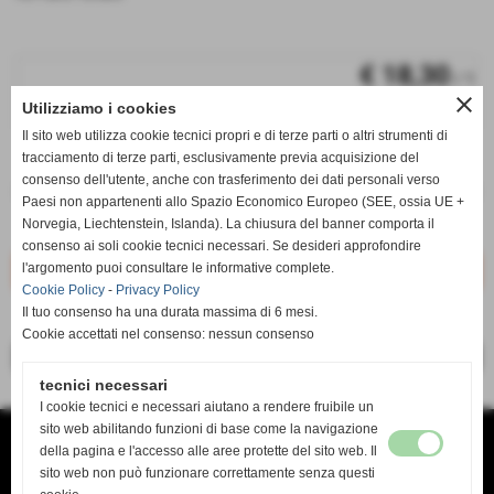
€ 18,30
/ 1
close
Utilizziamo i cookies
iva inc.
Il sito web utilizza cookie tecnici propri e di terze parti o altri strumenti di
q.tà
tracciamento di terze parti, esclusivamente previa acquisizione del
consenso dell'utente, anche con trasferimento dei dati personali verso
remove_circle
add_circle
Paesi non appartenenti allo Spazio Economico Europeo (SEE, ossia UE +
KGRA-A02
Norvegia, Liechtenstein, Islanda). La chiusura del banner comporta il
Disponibile
consenso ai soli cookie tecnici necessari. Se desideri approfondire
l'argomento puoi consultare le informative complete.
Cookie Policy
-
Privacy Policy
Il tuo consenso ha una durata massima di 6 mesi.
Cookie accettati nel consenso: nessun consenso
<< precedente
successivo >>
tecnici necessari
I cookie tecnici e necessari aiutano a rendere fruibile un
sito web abilitando funzioni di base come la navigazione
TANDA SERVICE di TANDA MAURO
VIA DEL RISORGIMENTO 138 B
della pagina e l'accesso alle aree protette del sito web. Il
O9134 CAGLIARI CA
sito web non può funzionare correttamente senza questi
TEL. 070 4618636
mail tandaservice@tiscali.it www.Tandaservice.it