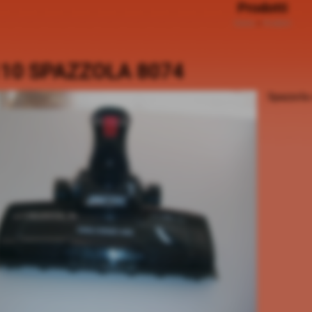
Prodotti
Home
>
Prodotti
10 SPAZZOLA 8074
Spazzola