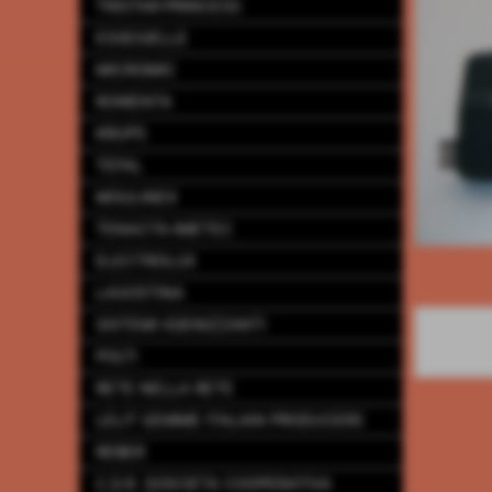
TRISTAR-PRINCESS
ESSEGIELLE
MICROMIC
ROWENTA
KRUPS
TEFAL
MOULINEX
TENACTA-IMETEC
ELECTROLUX
LAGOSTINA
SISTEMI IGIENIZZANTI
POLTI
RETE NELLA RETE
LELIT GEMME ITALIAN PRODUCERS
REBER
C.D.R. SOSCIETA COOPERATIVA