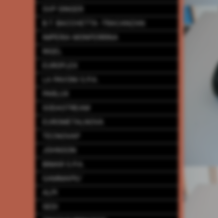
SVP SINGER
B.T. BACCHETTA -TRACANZAN
IMPERIA MONFERRINA
RIGEL
EUROFLEX
LA PAVONI S.P.A.
PARLUX
SODASTREAM
EUROMETALNOVA
TECNOVAP
JOHNSON
BIMAR S.P.A.
GAMMAPIU´
ALPI
SEDI