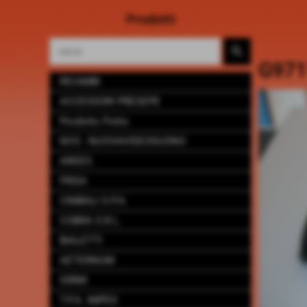
Prodotti
G971
RICAMBI
ACCESSORI PRESEPE
Prodotto Finito
NVS - NUOVAVIDEOSUONO
ARDES
FRISA
CIMBALI S.P.A
COBRA S.R.L.
BIALETTI
AETERNUM
GIRMI
T.P.A. IMPEX