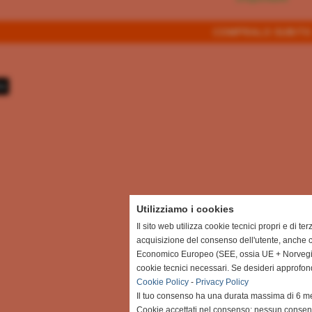
te
Utilizziamo i cookies
Il sito web utilizza cookie tecnici propri e di te
acquisizione del consenso dell'utente, anche c
Economico Europeo (SEE, ossia UE + Norvegia, 
cookie tecnici necessari. Se desideri approfon
Cookie Policy
-
Privacy Policy
Il tuo consenso ha una durata massima di 6 me
Cookie accettati nel consenso: nessun conse