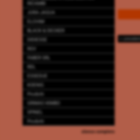
RICAMBI
JURA-JAGUA
ELCHIM
BLACK & DECKER
<< preceden
DIDIESSE
RGV
FABER SRL
RDL
ESSEDUE
KOENIG
Prodotti
GRIMAC-KIMBO
SPINEL
Prodotti
elenco completo