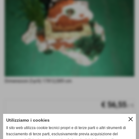
Dimensioni (l-p-h) 17X12,5X9 cm
€ 56,55
/ 1
iva inc.
close
Utilizziamo i cookies
q.tà
Il sito web utilizza cookie tecnici propri e di terze parti o altri strumenti di
tracciamento di terze parti, esclusivamente previa acquisizione del
remove_circle
add_circle