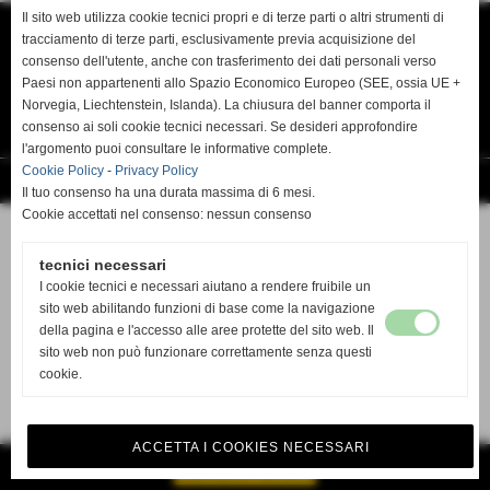
Il sito web utilizza cookie tecnici propri e di terze parti o altri strumenti di
TANDA SERVICE di TANDA MAURO
tracciamento di terze parti, esclusivamente previa acquisizione del
VIA DEL RISORGIMENTO 138 B
O9134 CAGLIARI CA
consenso dell'utente, anche con trasferimento dei dati personali verso
TEL. 070 4618636
Paesi non appartenenti allo Spazio Economico Europeo (SEE, ossia UE +
mail tandaservice@tiscali.it www.Tandaservice.it
P.I. 03478930922
Norvegia, Liechtenstein, Islanda). La chiusura del banner comporta il
consenso ai soli cookie tecnici necessari. Se desideri approfondire
Privacy Policy
-
Cookie Policy
l'argomento puoi consultare le informative complete.
Cookie Policy
-
Privacy Policy
Realizzazione siti web www.sitoper.it
Il tuo consenso ha una durata massima di 6 mesi.
Cookie accettati nel consenso: nessun consenso
tecnici necessari
I cookie tecnici e necessari aiutano a rendere fruibile un
sito web abilitando funzioni di base come la navigazione
della pagina e l'accesso alle aree protette del sito web. Il
sito web non può funzionare correttamente senza questi
cookie.
ACCETTA I COOKIES NECESSARI
GESTISCI IL TUO SITO