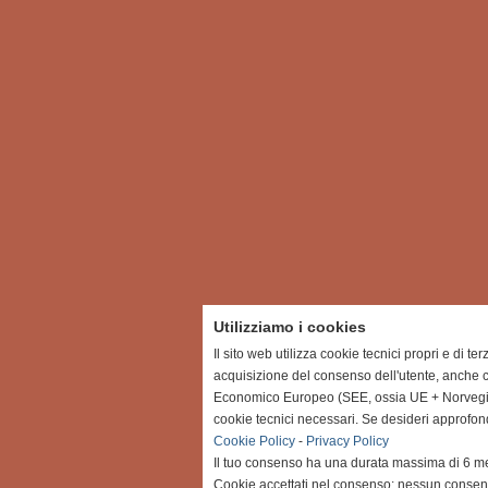
Utilizziamo i cookies
Il sito web utilizza cookie tecnici propri e di te
acquisizione del consenso dell'utente, anche c
Economico Europeo (SEE, ossia UE + Norvegia, 
cookie tecnici necessari. Se desideri approfon
Cookie Policy
-
Privacy Policy
Il tuo consenso ha una durata massima di 6 me
Cookie accettati nel consenso: nessun conse