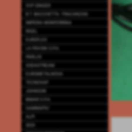
SVP SINGER
B.T. BACCHETTA -TRACANZAN
IMPERIA MONFERRINA
RIGEL
EUROFLEX
LA PAVONI S.P.A.
PARLUX
SODASTREAM
EUROMETALNOVA
TECNOVAP
JOHNSON
BIMAR S.P.A.
GAMMAPIU´
ALPI
SEDI