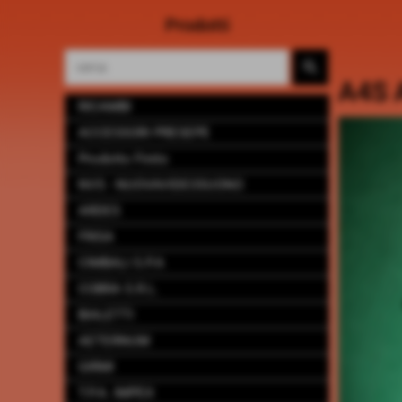
Prodotti
A4S 
RICAMBI
ACCESSORI PRESEPE
Prodotto Finito
NVS - NUOVAVIDEOSUONO
ARDES
FRISA
CIMBALI S.P.A
COBRA S.R.L.
BIALETTI
AETERNUM
GIRMI
T.P.A. IMPEX