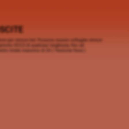
SCITE
ore per strisce led. Possono essere collegate strisce
pinotto DC2,5 di qualsiasi lunghezza, fino ad
nto totale massimo di 2A ( Tensione fissa ).