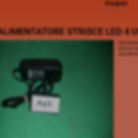
Prodotti
Home
>
Prodotti
ALIMENTATORE STRISCE LED 4 U
Alimentat
led con s
assorbime