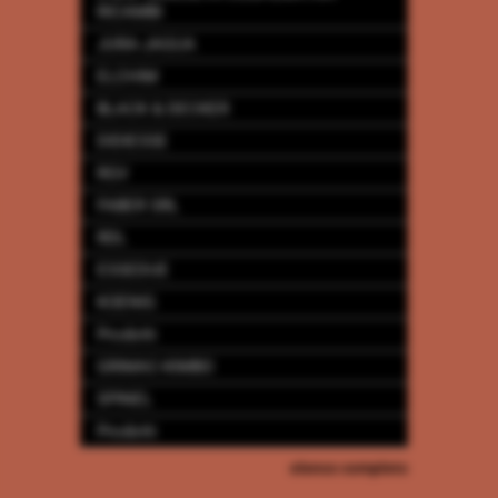
RICAMBI
JURA-JAGUA
ELCHIM
BLACK & DECKER
DIDIESSE
RGV
FABER SRL
RDL
ESSEDUE
KOENIG
Prodotti
GRIMAC-KIMBO
SPINEL
Prodotti
elenco completo