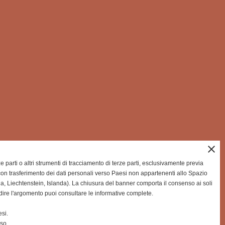
close
rze parti o altri strumenti di tracciamento di terze parti, esclusivamente previa
on trasferimento dei dati personali verso Paesi non appartenenti allo Spazio
Liechtenstein, Islanda). La chiusura del banner comporta il consenso ai soli
dire l'argomento puoi consultare le informative complete.
si.
nso