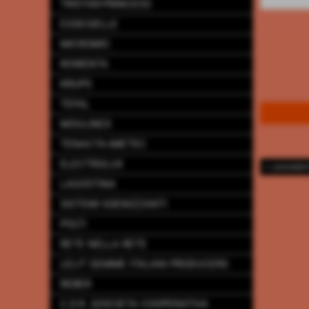
TRISTAR-PRINCESS
ESSEGIELLE
MICROMIC
ROWENTA
KRUPS
TEFAL
MOULINEX
TENACTA-IMETEC
ELECTROLUX
<< preceden
LAGOSTINA
SISTEMI IGIENIZZANTI
POLTI
RETE NELLA RETE
LELIT GEMME ITALIAN PRODUCERS
REBER
C.D.R. SOSCIETA COOPERATIVA