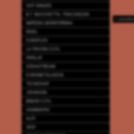
SVP SINGER
B.T. BACCHETTA -TRACANZAN
<< preceden
IMPERIA MONFERRINA
RIGEL
EUROFLEX
LA PAVONI S.P.A.
PARLUX
SODASTREAM
EUROMETALNOVA
TECNOVAP
JOHNSON
BIMAR S.P.A.
GAMMAPIU´
ALPI
SEDI