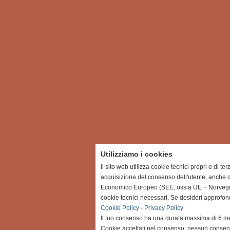
Utilizziamo i cookies
Il sito web utilizza cookie tecnici propri e di te
acquisizione del consenso dell'utente, anche c
Economico Europeo (SEE, ossia UE + Norvegia, 
cookie tecnici necessari. Se desideri approfon
Cookie Policy
-
Privacy Policy
Il tuo consenso ha una durata massima di 6 me
Cookie accettati nel consenso: nessun conse