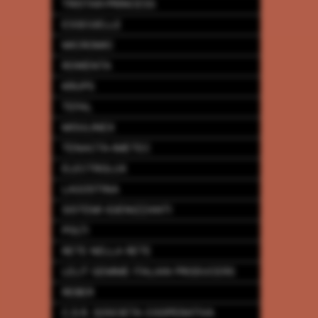
TRISTAR-PRINCESS
ESSEGIELLE
MICROMIC
ROWENTA
KRUPS
TEFAL
MOULINEX
TENACTA-IMETEC
ELECTROLUX
LAGOSTINA
SISTEMI IGIENIZZANTI
POLTI
RETE NELLA RETE
LELIT GEMME ITALIAN PRODUCERS
REBER
C.D.R. SOSCIETA COOPERATIVA