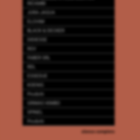
RICAMBI
JURA-JAGUA
ELCHIM
BLACK & DECKER
DIDIESSE
RGV
FABER SRL
RDL
ESSEDUE
KOENIG
Prodotti
GRIMAC-KIMBO
SPINEL
Prodotti
elenco completo