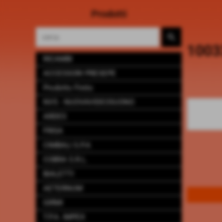
Prodotti
100
RICAMBI
ACCESSORI PRESEPE
Prodotto Finito
NVS - NUOVAVIDEOSUONO
ARDES
FRISA
CIMBALI S.P.A
COBRA S.R.L.
BIALETTI
AETERNUM
GIRMI
T.P.A. IMPEX