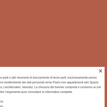
close
rze parti o altri strumenti di tracciamento di terze parti, esclusivamente previa
on trasferimento dei dati personali verso Paesi non appartenenti allo Spazio
Liechtenstein, Islanda). La chiusura del banner comporta il consenso ai soli
dire l'argomento puoi consultare le informative complete.
si.
nso