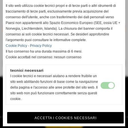
q.tà
Il sito web utilizza cookie tecnici propri e di terze parti o altri strumenti di
remove_circle
add_circle
tracciamento di terze parti, esclusivamente previa acquisizione del
qt. non disponibile
090003010209
consenso dell'utente, anche con trasferimento dei dati personali verso
Non disponibile
Paesi non appartenenti allo Spazio Economico Europeo (SEE, ossia UE +
Norvegia, Liechtenstein, Islanda). La chiusura del banner comporta il
consenso ai soli cookie tecnici necessari. Se desideri approfondire
AVVISA QUANDO DISPONIBILE
l'argomento puoi consultare le informative complete.
Cookie Policy
-
Privacy Policy
Il tuo consenso ha una durata massima di 6 mesi.
Cookie accettati nel consenso: nessun consenso
<< precedente
successivo >>
tecnici necessari
I cookie tecnici e necessari aiutano a rendere fruibile un
sito web abilitando funzioni di base come la navigazione
TANDA SERVICE di TANDA MAURO
VIA DEL RISORGIMENTO 138 B
della pagina e l'accesso alle aree protette del sito web. Il
O9134 CAGLIARI CA
sito web non può funzionare correttamente senza questi
TEL. 070 4618636
mail tandaservice@tiscali.it www.Tandaservice.it
cookie.
P.I. 03478930922
Privacy Policy
-
Cookie Policy
ACCETTA I COOKIES NECESSARI
Realizzazione siti web www.sitoper.it
GESTISCI IL TUO SITO