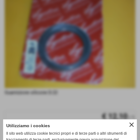
Guarnizione silicone D.22
€ 12,10
/ 1
close
Utilizziamo i cookies
iva inc.
Il sito web utilizza cookie tecnici propri e di terze parti o altri strumenti di
tracciamento di terze parti, esclusivamente previa acquisizione del